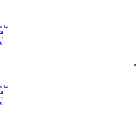
ídka
ka
na
nu
ídka
ka
na
nu