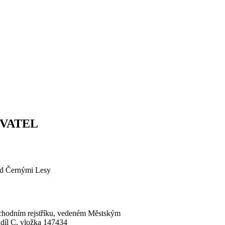
VATEL
ad Černými Lesy
0
bchodním rejstříku, vedeném Městským
díl C, vložka 147434