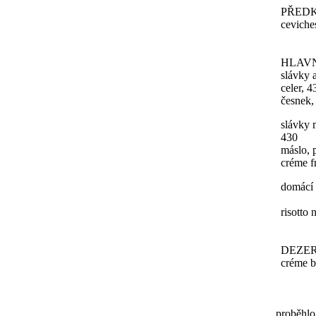
PŘED
ceviche
HLAV
slávky 
celer, 4
česnek, 
slávky 
430
máslo, 
créme f
domácí 
risotto
DEZE
créme b
proběhlo