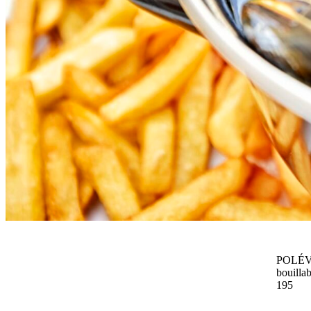
POLÉ
bouilla
195