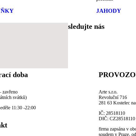
UŇKY
JAHODY
sledujte nás
rací doba
PROVOZO
– zavřeno
Arte s.r.o.
átních svátků)
Revoluční 716
281 63 Kostelec n
neděle 11:30 -22:00
IČ: 28518110
DIČ: CZ2851811
akt
firma zapsána v o
soudem v Praze, od