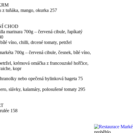
KRM
s z tuňáka, mango, okurka 257
NÍ CHOD
alla marinara 700g – červená cibule, řapíkatý
30
bílé víno, chilli, drcené tomaty, petržel
markéta 700g – červená cibule, česnek, bílé víno,
petržel, krémová omáčka z francouzské hořčice,
raiche, kopr
hranolky nebo opečená bylinková bageta 75
 nero, slávky, kalamáry, polosušené tomaty 295
RT
rulée 158
proběhlo