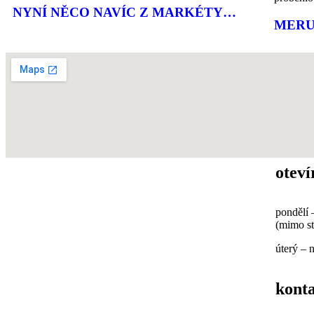
NYNÍ NĚCO NAVÍC Z MARKÉTY…
MER
oteví
pondělí 
(mimo st
úterý – 
kont